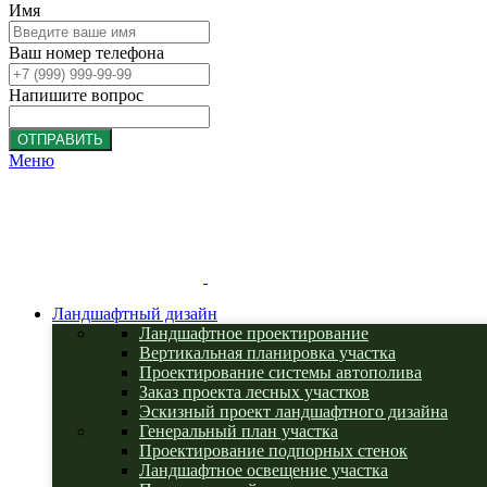
Имя
Ваш номер телефона
Напишите вопрос
ОТПРАВИТЬ
Меню
Ландшафтный дизайн
Ландшафтное проектирование
Вертикальная планировка участка
Проектирование системы автополива
Заказ проекта лесных участков
Эскизный проект ландшафтного дизайна
Генеральный план участка
Проектирование подпорных стенок
Ландшафтное освещение участка