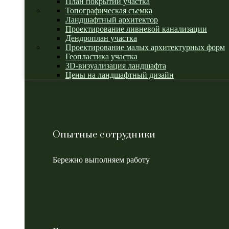
План покрытий участка
Топографическая съемка
Ландшафтный архитектор
Проектирование ливневой канализации
Дендроплан участка
Проектирование малых архитектурных форм
Геопластика участка
3D-визуализация ландшафта
Цены на ландшафтный дизайн
Опытные сотрудники
Бережно выполняем работу