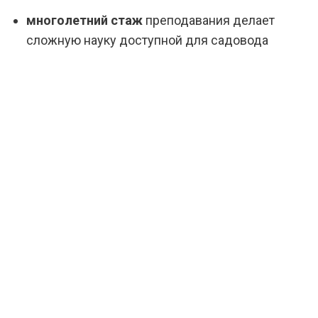
многолетний стаж
преподавания делает
сложную науку доступной для садовода
НАШИ ПРОЕКТЫ
Мы специализируемся на создании уникальных и
вдохновляющих ландшафтных дизайнов для участков.
Наши проекты - это не просто благоустройство, это
искусство природы, оживленное вашими мечтами. Мы
гордимся нашими ландшафтными проектами, которые
превращают мечты в реальность. СТУДИЯ
РАЗУМНОГО ОЗЕЛЕНЕНИЯ - ваш надежный партнер в
создании прекрасных участков и ландшафтов.
Закажите нашу экспертизу, и дайте вашему участку
новую жизнь!