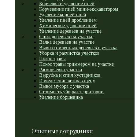
Корчевка и удаление пней
Корчевание пней мини-экскаватором
Удаление корней пней
Удаление пней дроблением
Химическое удаление пней
Удаление деревьев на участке
Спил деревьев на участке
Валка деревьев на участке
Вывоз спиленных деревьев с участка
Уборка и расчистка участков
Покос травы
Покос травы триммером на участке
Раскорчевка участка
Вырубка и спил кустарников
Измельчение веток в щепу
Вывоз мусора с участка
Стоимость уборки территории
Удаление борщевика
Опытные сотрудники