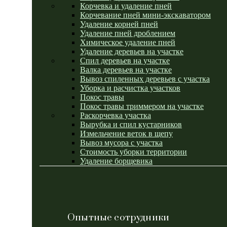
Корчевка и удаление пней
Корчевание пней мини-экскаватором
Удаление корней пней
Удаление пней дроблением
Химическое удаление пней
Удаление деревьев на участке
Спил деревьев на участке
Валка деревьев на участке
Вывоз спиленных деревьев с участка
Уборка и расчистка участков
Покос травы
Покос травы триммером на участке
Раскорчевка участка
Вырубка и спил кустарников
Измельчение веток в щепу
Вывоз мусора с участка
Стоимость уборки территории
Удаление борщевика
Опытные сотрудники