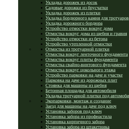
Укладка дорожек из досок
Садовые дорожки из брусчатки
Укладка дорожек из плитки
Укладка бордюрного камня для тротуаров
Укладка дорожного бордюра
Устройство отмостки вокруг дома
Отмостка вокруг дома из щебня и гравия
Устройство отмостки из бетона
Устройство утепленной отмостки
Отмостка из тротуарной плитки
Отмостка вокруг ленточного фундамента
Отмостка вокруг плиты фундамента
Отмостка свайно-винтового фундамента
Отмостка вокруг цокольного этажа
Устройство парковки на даче и участке
Парковка на даче из дорожных плит
Стоянка для машины из щебня
Бетонная площадка для автомобиля
Укладка тротуарной плитки под автомоб
Экопарковки, монтаж и создание
Заезд для машины на даче под ключ
Установка заборов под ключ
Установка забора из профнастила
Установка кирпичного забора
Установка забора из штакетника