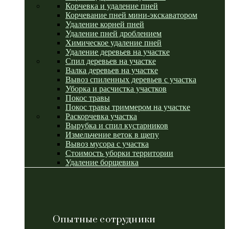
Корчевка и удаление пней
Корчевание пней мини-экскаватором
Удаление корней пней
Удаление пней дроблением
Химическое удаление пней
Удаление деревьев на участке
Спил деревьев на участке
Валка деревьев на участке
Вывоз спиленных деревьев с участка
Уборка и расчистка участков
Покос травы
Покос травы триммером на участке
Раскорчевка участка
Вырубка и спил кустарников
Измельчение веток в щепу
Вывоз мусора с участка
Стоимость уборки территории
Удаление борщевика
Опытные сотрудники