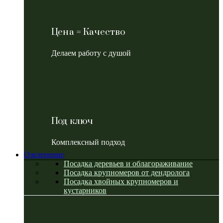
Цена = Качество
Делаем работу с душой
Под ключ
Комплексный подход
Озеленение
Посадка деревьев и облагораживание
Посадка крупномеров от дендролога
Посадка хвойных крупномеров и
кустарников