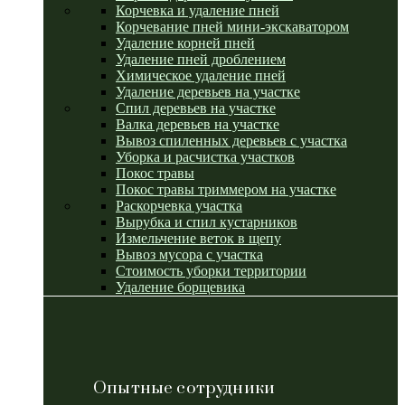
Корчевка и удаление пней
Корчевание пней мини-экскаватором
Удаление корней пней
Удаление пней дроблением
Химическое удаление пней
Удаление деревьев на участке
Спил деревьев на участке
Валка деревьев на участке
Вывоз спиленных деревьев с участка
Уборка и расчистка участков
Покос травы
Покос травы триммером на участке
Раскорчевка участка
Вырубка и спил кустарников
Измельчение веток в щепу
Вывоз мусора с участка
Стоимость уборки территории
Удаление борщевика
Опытные сотрудники