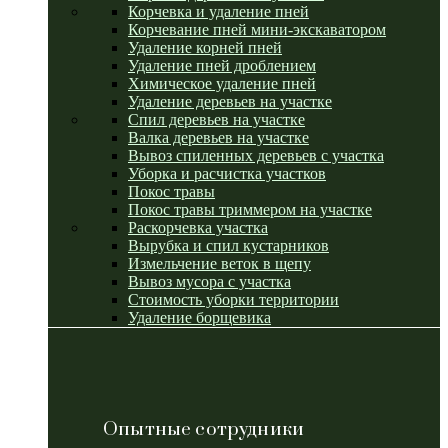
Корчевка и удаление пней
Корчевание пней мини-экскаватором
Удаление корней пней
Удаление пней дроблением
Химическое удаление пней
Удаление деревьев на участке
Спил деревьев на участке
Валка деревьев на участке
Вывоз спиленных деревьев с участка
Уборка и расчистка участков
Покос травы
Покос травы триммером на участке
Раскорчевка участка
Вырубка и спил кустарников
Измельчение веток в щепу
Вывоз мусора с участка
Стоимость уборки территории
Удаление борщевика
Опытные сотрудники