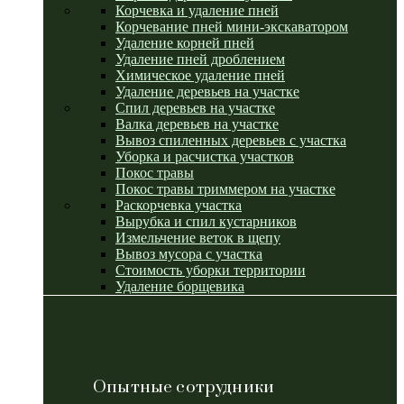
Корчевка и удаление пней
Корчевание пней мини-экскаватором
Удаление корней пней
Удаление пней дроблением
Химическое удаление пней
Удаление деревьев на участке
Спил деревьев на участке
Валка деревьев на участке
Вывоз спиленных деревьев с участка
Уборка и расчистка участков
Покос травы
Покос травы триммером на участке
Раскорчевка участка
Вырубка и спил кустарников
Измельчение веток в щепу
Вывоз мусора с участка
Стоимость уборки территории
Удаление борщевика
Опытные сотрудники