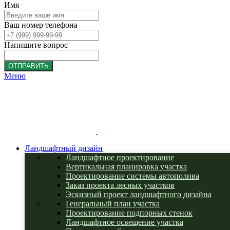
Имя
Ваш номер телефона
Напишите вопрос
ОТПРАВИТЬ
Меню
Ландшафтный дизайн
Ландшафтное проектирование
Вертикальная планировка участка
Проектирование системы автополива
Заказ проекта лесных участков
Эскизный проект ландшафтного дизайна
Генеральный план участка
Проектирование подпорных стенок
Ландшафтное освещение участка