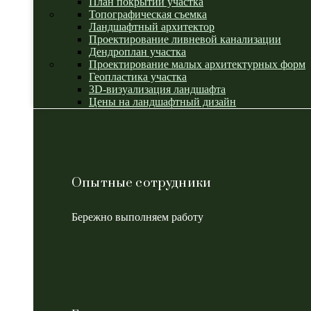
План покрытий участка
Топографическая съемка
Ландшафтный архитектор
Проектирование ливневой канализации
Дендроплан участка
Проектирование малых архитектурных форм
Геопластика участка
3D-визуализация ландшафта
Цены на ландшафтный дизайн
Опытные сотрудники
Бережно выполняем работу