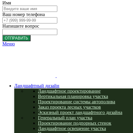
Имя
Ваш номер телефона
Напишите вопрос
ОТПРАВИТЬ
Меню
Ландшафтный дизайн
Ландшафтное проектирование
Вертикальная планировка участка
Проектирование системы автополива
Заказ проекта лесных участков
Эскизный проект ландшафтного дизайна
Генеральный план участка
Проектирование подпорных стенок
Ландшафтное освещение участка