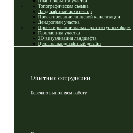
План покрытий участка
Топографическая съемка
Ландшафтный архитектор
Проектирование ливневой канализации
Дендроплан участка
Проектирование малых архитектурных форм
Геопластика участка
3D-визуализация ландшафта
Цены на ландшафтный дизайн
Опытные сотрудники
Бережно выполняем работу