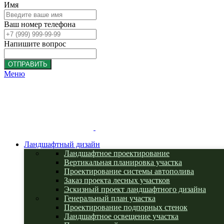
Имя
Ваш номер телефона
Напишите вопрос
ОТПРАВИТЬ
Меню
Ландшафтный дизайн
Ландшафтное проектирование
Вертикальная планировка участка
Проектирование системы автополива
Заказ проекта лесных участков
Эскизный проект ландшафтного дизайна
Генеральный план участка
Проектирование подпорных стенок
Ландшафтное освещение участка