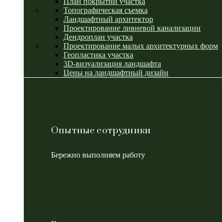
План покрытий участка
Топографическая съемка
Ландшафтный архитектор
Проектирование ливневой канализации
Дендроплан участка
Проектирование малых архитектурных форм
Геопластика участка
3D-визуализация ландшафта
Цены на ландшафтный дизайн
Опытные сотрудники
Бережно выполняем работу