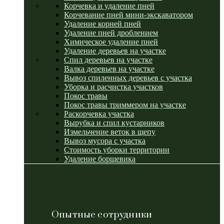
Корчевка и удаление пней
Корчевание пней мини-экскаватором
Удаление корней пней
Удаление пней дроблением
Химическое удаление пней
Удаление деревьев на участке
Спил деревьев на участке
Валка деревьев на участке
Вывоз спиленных деревьев с участка
Уборка и расчистка участков
Покос травы
Покос травы триммером на участке
Раскорчевка участка
Вырубка и спил кустарников
Измельчение веток в щепу
Вывоз мусора с участка
Стоимость уборки территории
Удаление борщевика
Опытные сотрудники