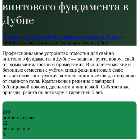
винтового фундамента в
Дубне
Главная
»
Благоустройство участков под ключ в Дубне
»
Отмостка свайно-винтового фундамента в Дубне
Профессиональное устройство отмостки для свайно-
винтового фундамента в Дубне — защита грунта вокруг свай
от размывания, эрозии и промерзания. Выполняем мягкие и
бетонные отмостки с учётом специфики винтовых свай:
независимая конструкция, компенсационные швы, отвод воды
от свайного поля. Комплексные решения с забиркой
(облицовкой цоколя), дренажом и ливнёвкой. Собственные
бригады, работа по договору с гарантией 5 лет.
240
домов на сваях
12
лет на рынке
5