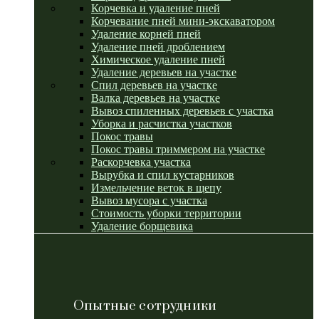
Корчевка и удаление пней
Корчевание пней мини-экскаватором
Удаление корней пней
Удаление пней дроблением
Химическое удаление пней
Удаление деревьев на участке
Спил деревьев на участке
Валка деревьев на участке
Вывоз спиленных деревьев с участка
Уборка и расчистка участков
Покос травы
Покос травы триммером на участке
Раскорчевка участка
Вырубка и спил кустарников
Измельчение веток в щепу
Вывоз мусора с участка
Стоимость уборки территории
Удаление борщевика
Опытные сотрудники